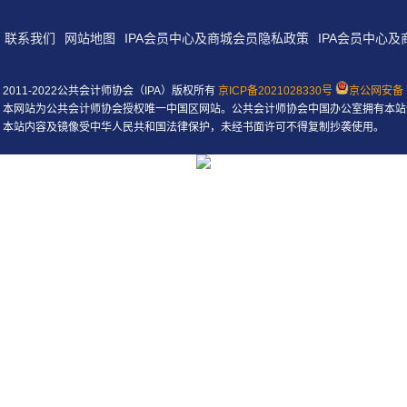
联系我们
网站地图
IPA会员中心及商城会员隐私政策
IPA会员中心
2011-2022公共会计师协会（IPA）版权所有
京ICP备2021028330号
京公网安备 1
本网站为公共会计师协会授权唯一中国区网站。公共会计师协会中国办公室拥有本站
本站内容及镜像受中华人民共和国法律保护，未经书面许可不得复制抄袭使用。