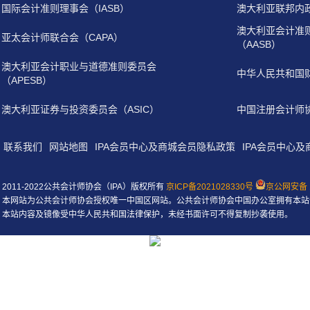
国际会计准则理事会（IASB）
澳大利亚联邦内
澳大利亚会计准
亚太会计师联合会（CAPA）
（AASB）
澳大利亚会计职业与道德准则委员会
中华人民共和国
（APESB）
澳大利亚证券与投资委员会（ASIC）
中国注册会计师
联系我们
网站地图
IPA会员中心及商城会员隐私政策
IPA会员中心
2011-2022公共会计师协会（IPA）版权所有
京ICP备2021028330号
京公网安备 1
本网站为公共会计师协会授权唯一中国区网站。公共会计师协会中国办公室拥有本站
本站内容及镜像受中华人民共和国法律保护，未经书面许可不得复制抄袭使用。