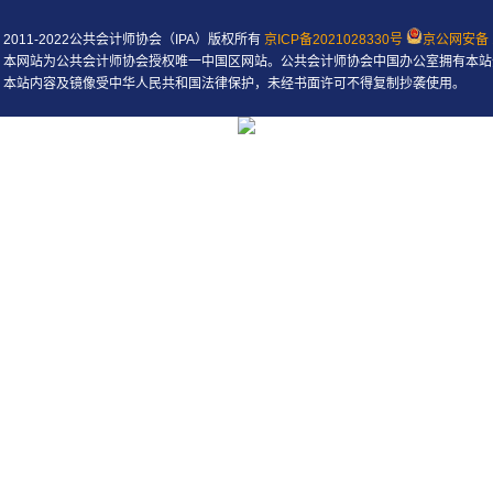
2011-2022公共会计师协会（IPA）版权所有
京ICP备2021028330号
京公网安备 1
本网站为公共会计师协会授权唯一中国区网站。公共会计师协会中国办公室拥有本站
本站内容及镜像受中华人民共和国法律保护，未经书面许可不得复制抄袭使用。