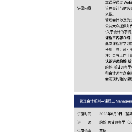
本课程通过 We
讲座内容
管理会计与财务
么做。
管理会计涉及为
公共大众提供并
"关于会计的事情，
课程三内容介绍
此次课程将学习
使用工具：盈亏
注：会有工作手
认识讲师约翰
·
斯
约翰·斯甘贝鲁
和会计师举办金
会发现约翰的课
管理会计系列—课程二 Management Acc
讲座时间
2023年8月9日（星
讲 师
约翰·思甘贝鲁里（John
讲座语言
英语