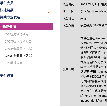
学生会员
讲座时间
2023年8月1日（星
快速链接
讲 师
李·怀德（Lee Whit
持续专业发展
讲座语言
英语
讲座费用
学生会员: $0.00 会员 :
我要参加
CPD全球活动预告
本课程通过 Webi
CPD中国区活动预告
作为庆祝公共会计师协
话 "系列的CPD活
CPD在线教育（中文）
该系列将评估行业的
CPD在线教育（英文）
深入了解那些令人振
本期访谈将采访李·怀德
CPD讲座录音
李·怀德先生将介绍
讲座内容
认识李·怀德（Lee W
支付通道
怀德先生自2018年初
与国际财务报告准则
他在私营部门和公共
席执行官。他还是澳大利亚财
织（the Internatio
Independent Aud