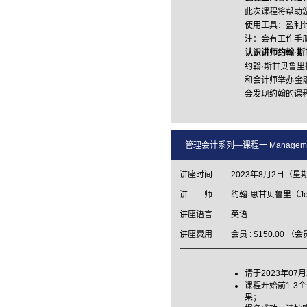
此次课程将帮助
使用工具：盈利
注：会有工作手
认识讲师约翰
·
斯
约翰·斯甘贝鲁
和会计师举办金
会发现约翰的课
管理会计系列—课程一 Management Acc
讲座时间
2023年8月2日（星
讲 师
约翰·思甘贝鲁里（John
讲座语言
英语
讲座费用
会员 : $150.00 
请于2023年07月
课程开始前1-
果；