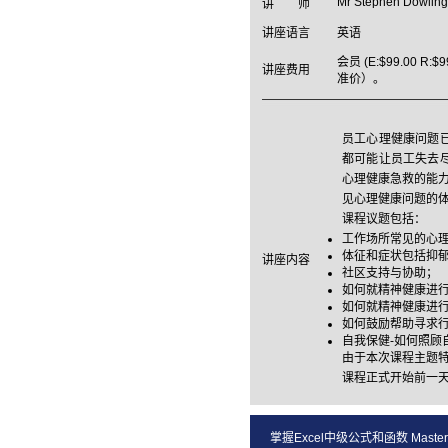
Mr Stephen Dowling
讲 师
讲座语言
英语
会员 (E:$99.00 R:$
讲座费用
准价）。
员工心理健康问题
都可能让员工失去
心理健康急救的能力。
见心理健康问题的
课程议题包括：
工作场所常见的心
体征和症状包括抑
讲座内容
社区支持与协助；
如何就精神健康进
如何就精神健康进
如何鼓励帮助寻求
自我保健-如何照顾
由于本次课程主题
课程正式开始前一
掌握Excel中级公式和函数 Mastering In