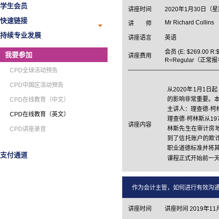
学生会员
讲座时间
2020年1月30日（
快速链接
Mr Richard Collins
讲 师
持续专业发展
讲座语言
英语
会员 (E: $269.00 R:
我要参加
讲座费用
R=Regular（正常
CPD全球活动预告
CPD中国区活动预告
从2020年1月1
的影响非常重要。本
CPD在线教育（中文）
主讲人：理查德·柯
CPD在线教育（英文）
理查德·柯林斯从1
讲座内容
林斯先生在审计房
CPD讲座录音
到了信托账户的欺
职业道德标准并将
支付通道
课程正式开始前一
作为会计主管，如何进行有效沟通 Communic
讲座时间
讲座时间 2019年11