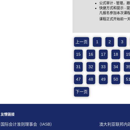
公式审计 - 管理
快捷方式和提示 -
凡报名参加本次课
课程正式开始前一
上一页
1
2
3
15
16
17
18
1
31
32
33
34
3
47
48
49
50
5
下一页
友情链接
国际会计准则理事会（IASB）
澳大利亚联邦内