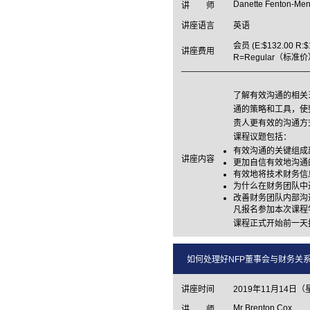
Danette Fenton-Men
讲 师
讲座语言
英语
会员 (E:$132.00 R:
讲座费用
R=Regular（标准
了解有效沟通的相关
通的策略和工具，使整个
责人更有效的沟通方
课程议题包括：
有效沟通的关键组成
讲座内容
更加自信有效地沟通
有效地将技术财务信
为什么在财务团队中
改善财务团队内部沟
凡报名参加本次课程
课程正式开始前一天
如何处理好NFP董事会与财务关系的建议 NFP 
讲座时间
2019年11月14日（
Mr Brenton Cox
讲 师