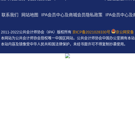
联系我们
网站地图
IPA会员中心及商城会员隐私政策
IPA会员中心
2011-2022公共会计师协会（IPA）版权所有
京ICP备2021028330号
京公网安备 1
本网站为公共会计师协会授权唯一中国区网站。公共会计师协会中国办公室拥有本站
本站内容及镜像受中华人民共和国法律保护，未经书面许可不得复制抄袭使用。