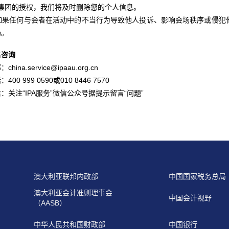
PA集团的授权，我们将及时删除您的个人信息。
. 如果任何与会者在活动中的不当行为导致他人投诉、影响会场秩序或侵
场。
名咨询
china.service@ipaau.org.cn
400 999 0590或010 8446 7570
：关注“IPA服务”微信公众号据提示留言“问题”
澳大利亚联邦内政部
中国国家税务总局
澳大利亚会计准则理事会
中国会计视野
（AASB）
中华人民共和国财政部
中国银行