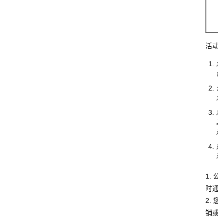
活
1
时
2
销或