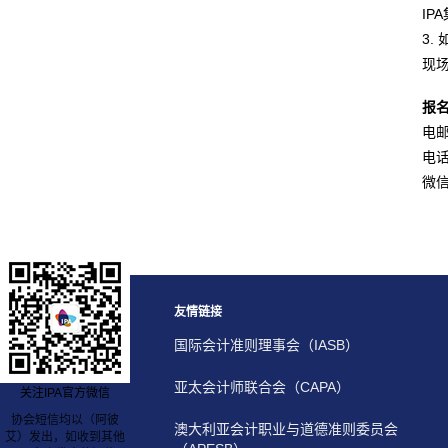
I
3
现
报
电邮：
电话：
微信
友情链接
国际会计准则理事会（IASB）
亚太会计师联合会（CAPA）
关注IPA官方微信
协会短信均以（阿彼
澳大利亚会计职业与道德准则委员会
艾）发出，如收到其他