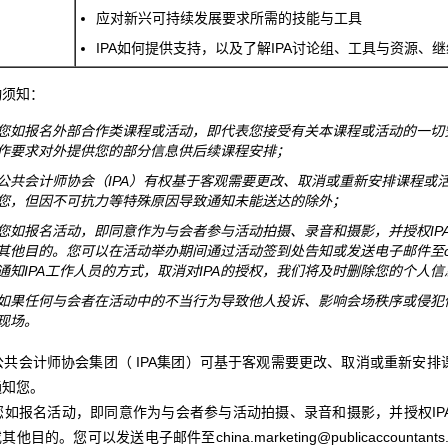
应对新兴可持续发展要求所需的技能与工具
IPA如何提供支持，以及了解IPA讨论组、工具与资源、
动须知：
您如报名外部合作类课程或活动，即代表您接受有关本课程或活动的一切安
作要求对外提供您的部分信息供后续课程安排；
公共会计师协会（IPA）有权基于客观需要更改、取消或重新安排课程或
您，但因不可抗力等特殊原因导致通知未能送达的除外；
您如报名活动，即同意作为与会者参与活动拍摄、录音和摄影，并授权IP
其他目的。您可以在活动举办期间通过活动签到处告知或发送电子邮件至china.marketi
通知IPA工作人员的方式，取消对IPA的授权，我们将及时删除您的个人信
如果任何与会者在活动中的不当行为导致他人投诉、影响会场秩序或侵犯
现场。
. 公共会计师协会集团（ IPA集团）可基于客观需要更改、取消或重新安
通知您。
. 您如报名活动，即同意作为与会者参与活动拍摄、录音和摄影，并授权I
其他目的。您可以发送电子邮件至china.marketing@publicaccounta