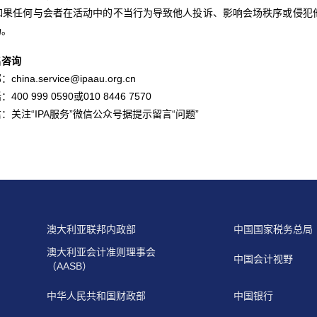
. 如果任何与会者在活动中的不当行为导致他人投诉、影响会场秩序或侵
场。
名咨询
china.service@ipaau.org.cn
400 999 0590或010 8446 7570
：关注“IPA服务”微信公众号据提示留言“问题”
澳大利亚联邦内政部
中国国家税务总局
澳大利亚会计准则理事会
中国会计视野
（AASB）
中华人民共和国财政部
中国银行