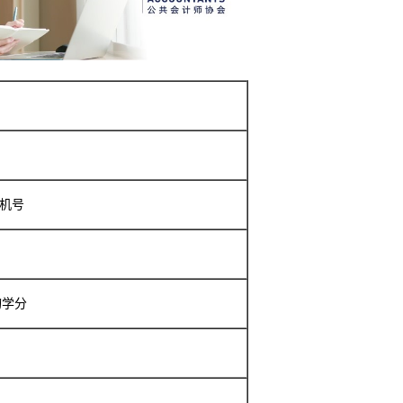
。
机号
询学分