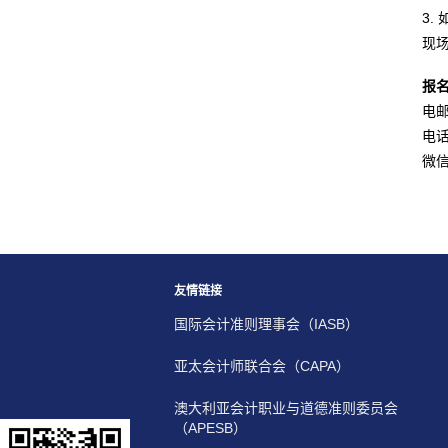
3
现
报
电邮：
电话：
微信
友情链接
国际会计准则理事会（IASB）
亚太会计师联合会（CAPA）
澳大利亚会计职业与道德准则委员会
（APESB）