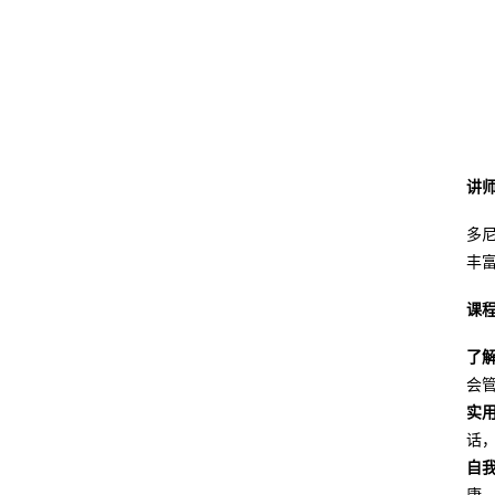
讲
多尼
丰
课
了
会
实
话
自
康