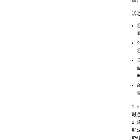
活
他
1
时
2
销或
I